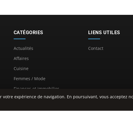
CATÉGORIES
LIENS UTILES
Actualités
Contact
Affaires
Cuisine
Femmes / Mode
Finances et immobilier
r votre expérience de navigation. En poursuivant, vous acceptez no
Santé
Technologie