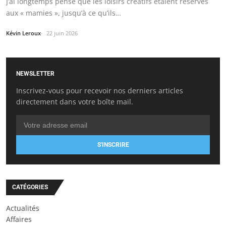
J’ai longtemps pensé que les loisirs créatifs étaient réservés
aux « mamies », jusqu’à ce qu’ils…
Kévin Leroux
22 juin 2026
NEWSLETTER
Inscrivez-vous pour recevoir nos derniers articles
directement dans votre boîte mail.
S'INSCRIRE
CATÉGORIES
Actualités
Affaires