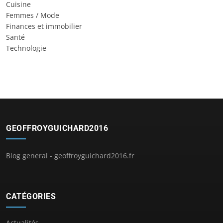
Cuisine
Femmes / Mode
Finances et immobilier
Santé
Technologie
GEOFFROYGUICHARD2016
Blog general - geoffroyguichard2016.fr
CATÉGORIES
Actualités